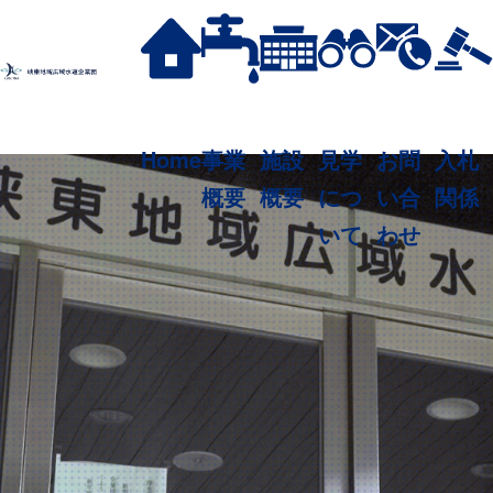
news
Home
事業
施設
見学
お問
入札
概要
概要
につ
い合
関係
いて
わせ