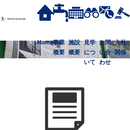
Home
事業
施設
見学
お問
入札
概要
概要
につ
い合
関係
いて
わせ