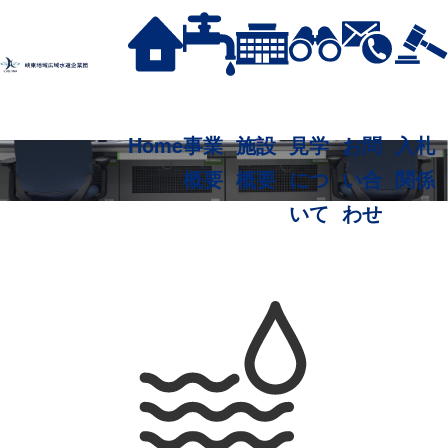
Home
事業
施設
見学
お問
入札
概要
概要
につ
い合
関係
いて
わせ