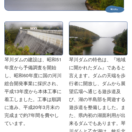
琴川ダムの建設は、昭和51
琴川ダムの特色は、『地域
年度から予備調査を開始
に開かれたダム』であると
し、昭和60年度に国の河川
言えます。ダムの天端を歩
総合開発事業に採択され、
行者に開放し、ダムから展
平成13年度から本体工事に
望広場へ通じる遊歩道及
着工しました。工事は順調
び、湖の半島部を周遊する
に進み、平成20年3月末の
遊歩道を整備しました。ま
完成まで約7年間を費やし
た、県内初の湖面利用が出
ています。
来るダムでもあります。琴
川ダムと乙女湖は、牧丘北