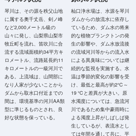
琴川は、その源を秩父山地
杣口浄水場は、水源を琴川
に属する奧千丈岳、剣ノ峰
ダムからの放流水に依存し
など2,000メートル級の
ているため、ダム水の将来
山々に発し、山梨県山梨市
的な植物プランクトンの発
牧丘町を流れ、笛吹川に合
生の影響や、ダム水放流後
流する流域面積約34平方キ
の流域河川等からの流入水
ロメートル、流路延長約11
による異臭味については継
キロメートルの一級河川で
続的な監視を実施する。水
ある。上流域は、山間部に
温は季節的変化の影響を受
なり人家が少ないことから
け、最低と最高が約2℃～
ダムから取水口付近までの
19 ℃と差異が大きい。原
間は、環境基準の河川AA類
水濁度については、急流河
型に準じるものとされ、良
川であるため集中豪雨時に
好な状態を保っている。
よる濁度上昇がしばしば発
生しているが、表流水とし
ては年間を通して共に、平