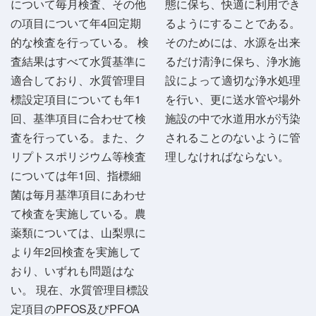
について毎月検査、その他
態に保ち、快適に利用でき
の項目について年4回定期
るようにすることである。
的な検査を行っている。 検
そのためには、水源を出来
査結果はすべて水質基準に
るだけ清浄に保ち、浄水施
適合しており、水質管理目
設によって適切な浄水処理
標設定項目についても年1
を行い、更に送水管や場外
回、基準項目に合わせて検
施設の中で水道用水が汚染
査を行っている。また、ク
されることのないように管
リプトスポリジウム等検査
理しなければならない。
については年1回、指標細
菌は毎月基準項目にあわせ
て検査を実施している。農
薬類については、山梨県に
より年2回検査を実施して
おり、いずれも問題はな
い。 現在、水質管理目標設
定項目のPFOS及びPFOA