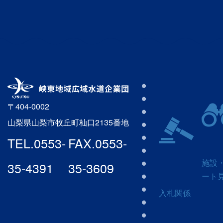
〒404-0002
山梨県山梨市牧丘町杣口2135番地
TEL.
0553-
FAX.
0553-
施設
35-4391
35-3609
ート
入札関係