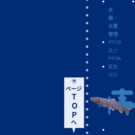
水
源・
水質
管理
PFOS
及び
PFOA
重要
項目