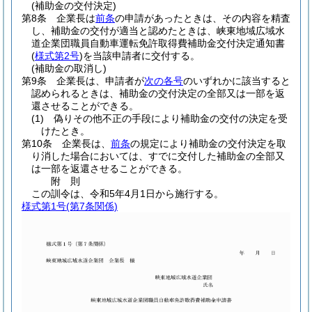
(補助金の交付決定)
第8条
企業長は
前条
の申請があったときは、その内容を精査
し、補助金の交付が適当と認めたときは、峡東地域広域水
道企業団職員自動車運転免許取得費補助金交付決定通知書
(
様式第2号
)
を当該申請者に交付する。
(補助金の取消し)
第9条
企業長は、申請者が
次の各号
のいずれかに該当すると
認められるときは、補助金の交付決定の全部又は一部を返
還させることができる。
(1)
偽りその他不正の手段により補助金の交付の決定を受
けたとき。
第10条
企業長は、
前条
の規定により補助金の交付決定を取
り消した場合においては、すでに交付した補助金の全部又
は一部を返還させることができる。
附
則
この訓令は、令和5年4月1日から施行する。
様式第1号
(第7条関係)