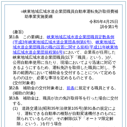
○峡東地域広域水道企業団職員自動車運転免許取得費補
助事業実施要綱
令和5年4月25日
訓令第1号
(趣旨)
第1条
この要綱は、
峡東地域広域水道企業団職員定数条例
(平成3年峡東地域広域水道企業団条例第6号)
、
峡東地域広
域水道企業団職員の職の設置に関する規程
(平成11年峡東地
域広域水道企業団規程第6号)
において、企業長が任用した
峡東地域広域水道企業団職員
(以下「職員」という。)
が、
公用自動車使用に当たり、現場においてより迅速に対応で
きるようにするため、運転免許を取得した職員に対し、予
算の範囲内において補助金を交付することについて定める
もののほか、必要な事項を定めるものとする。
(交付対象者)
第2条
補助金の交付対象者は、
前条
に規定する職員とする。
(補助の対象)
第3条
補助金は、職員が次の免許取得等を行った場合に交付
する。
(1)
道路交通法
(昭和35年法律第105号)
第91条の規定によ
り、運転できる自動車の種類が自動変速機付きのものに
限られているものが、その解除
(以下「オートマ限定解
除」という。)
を行う場合