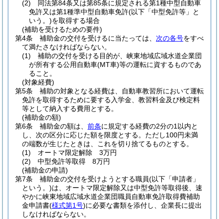
(2)
同法第84条又は第85条に規定される第1種中型自動車
免許又は第1種準中型自動車免許
(以下「中型免許等」と
いう。)
を取得する場合
(補助を受けるための要件)
第4条
補助金の交付を受けるに当たっては、
次の各号
をすべ
て満たさなければならない。
(1)
補助の交付を受ける目的が、峡東地域広域水道企業団
が所有する公用自動車
(MT車)
等の運転に資するものであ
ること。
(対象経費)
第5条
補助の対象となる経費は、自動車教習所において運転
免許を取得するために要する入学金、教習料金及び検定料
等として納入する費用とする。
(補助金の額)
第6条
補助金の額は、
前条
に規定する経費の2分の1以内と
し、次の区分に応じた額を限度とする。
ただし100円未満
の端数が生じたときは、これを切り捨てるものとする。
(1)
オートマ限定解除 3万円
(2)
中型免許等取得 8万円
(補助金の申請)
第7条
補助金の交付を受けようとする職員
(以下「申請者」
という。)
は、オートマ限定解除又は中型免許等取得後、速
やかに峡東地域広域水道企業団職員自動車免許取得費補助
金申請書
(
様式第1号
)
に必要な書類を添付し、企業長に提出
しなければならない。